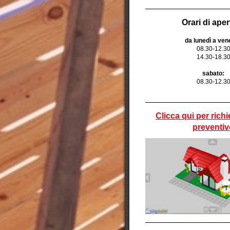
Orari di ape
da lunedì a ven
08.30-12.3
14.30-18.3
sabato:
08.30-12.3
Clicca qui per richi
preventiv