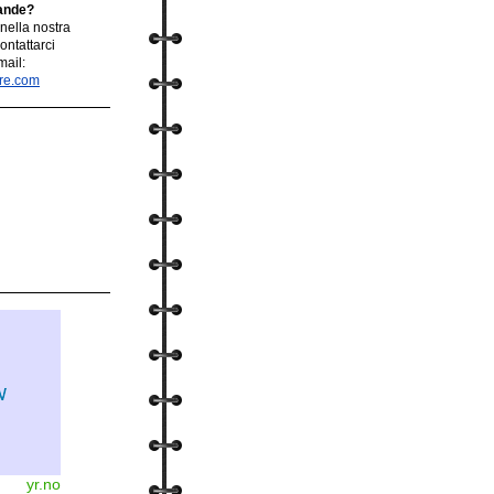
ande?
nella nostra
ontattarci
mail:
rre.com
yr.no