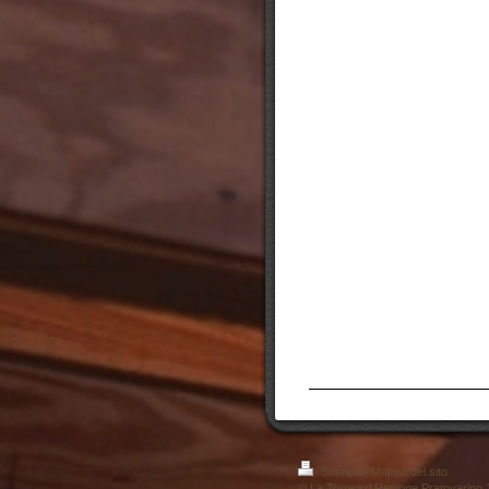
Stampa
|
Mappa del sito
© La Torre srl Regione Pratovarin