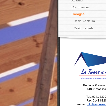
Abitativi
Commerciali
Garages
Resid. Centauro
Resid. La perla
Regione Pratovar
14050 Moasca
Tel.: 0141 83
Fax: 0141 832
e-mail:
info@impresal