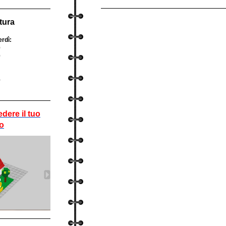
rtura
erdì:
0
0
0
edere il tuo
o