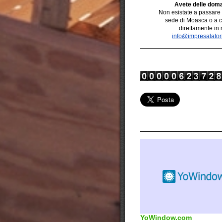
Avete delle dom
Non esistate a
passare
sede di Moasca o a
c
direttamente in 
info@impresalato
YoWindow.com