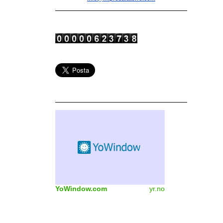
YoWindow.com
yr.no