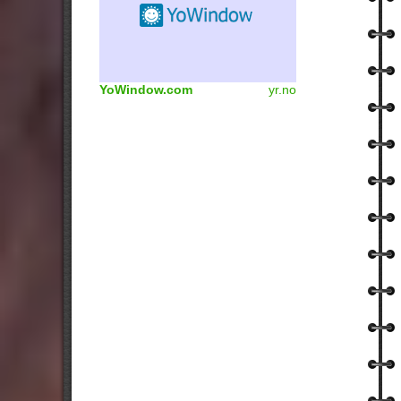
YoWindow.com
yr.no