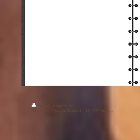
Stampa
|
Mappa del sito
© La Torre srl Regione Pratovarino 14 14050 Moasca