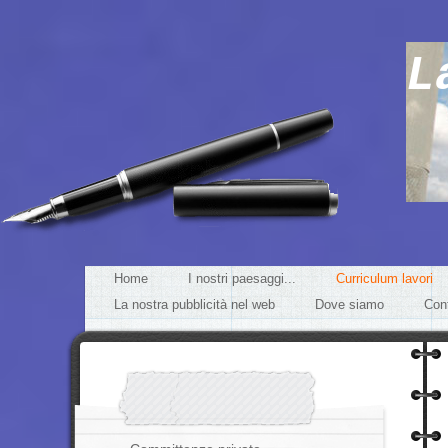
L
Home
I nostri paesaggi...
Curriculum lavori
La nostra pubblicità nel web
Dove siamo
Cont