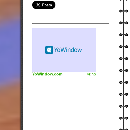
YoWindow.com
yr.no