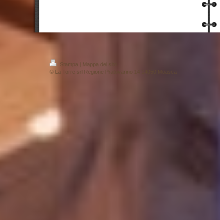
Stampa
|
Mappa del sito
© La Torre srl Regione Pratovarino 14 14050 Moasca