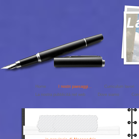
L
Home
I nostri paesaggi...
Curriculum lavori
La nostra pubblicità nel web
Dove siamo
Cont